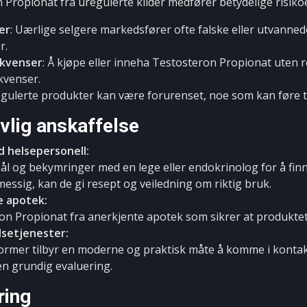
Propionat fra uregulerte kilder medfører betydelige risikoe
er
: Uærlige selgere markedsfører ofte falske eller utvann
r.
ekvenser
: Å kjøpe eller inneha Testosteron Propionat uten r
kvenser.
egulerte produkter kan være forurenset, noe som kan føre til
ovlig anskaffelse
 helsepersonell:
ål og bekymringer med en lege eller endokrinolog for å finn
messig, kan de gi resept og veiledning om riktig bruk.
e apotek:
on Propionat fra anerkjente apotek som sikrer at produktet
lsetjenester:
ormer tilbyr en moderne og praktisk måte å komme i kontakt
 en grundig evaluering.
ing