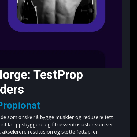
 Norge: TestProp
lders
Propionat
r de som ønsker å bygge muskler og redusere fett.
blant kroppsbyggere og fitnessentusiaster som ser
 akselerere restitusjon og støtte fettap, er