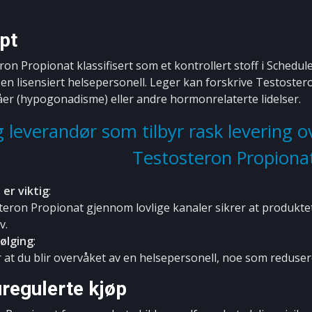
pt
on Propionat klassifisert som et kontrollert stoff i Schedule 
 en lisensiert helsepersonell. Leger kan forskrive Testoster
åer (hypogonadisme) eller andre hormonrelaterte lidelser.
ig leverandør som tilbyr rask levering o
Testosteron Propiona
er viktig
:
teron Propionat gjennom lovlige kanaler sikrer at produktet 
v.
ølging
:
 at du blir overvåket av en helsepersonell, noe som reduserer
uregulerte kjøp