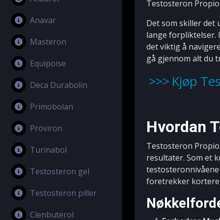
Testosteron Propiona
Anavar
Det som skiller det
lange forpliktelser
Masteron
det viktig å naviger
gå gjennom alt du tr
Equipoise
Kjøp Tes
Deca Durabolin
Primobolan
Hvordan T
Proviron
Testosteron Propion
Turinabol
resultater. Som et 
testosteronnivåene 
Testosteron gel
foretrekker kortere 
Testosteron piller
Nøkkelford
Clenbuterol