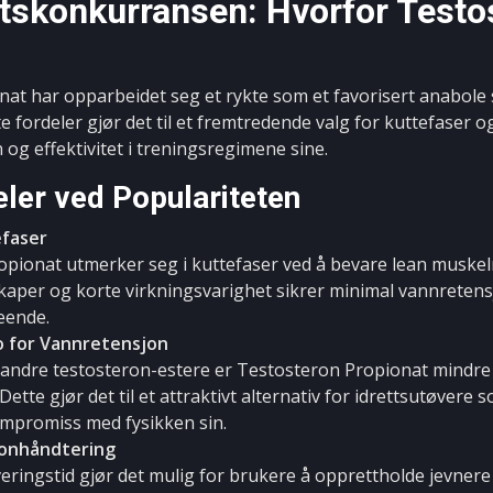
tskonkurransen: Hvorfor Testos
at har opparbeidet seg et rykte som et favorisert anabole 
e fordeler gjør det til et fremtredende valg for kuttefaser 
og effektivitet i treningsregimene sine.
ler ved Populariteten
efaser
pionat utmerker seg i kuttefaser ved å bevare lean muskel
aper og korte virkningsvarighet sikrer minimal vannretensj
eende.
o for Vannretensjon
l andre testosteron-estere er Testosteron Propionat mindre
ette gjør det til et attraktivt alternativ for idrettsutøvere
ompromiss med fysikken sin.
onhåndtering
eringstid gjør det mulig for brukere å opprettholde jevner