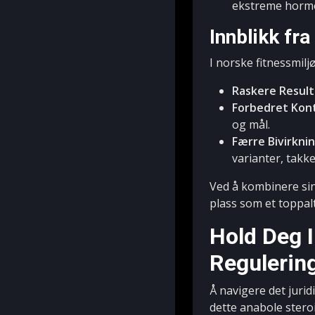
ekstreme hormon
Innblikk fr
I norske fitnessmilj
Raskere Result
Forbedret Kont
og mål.
Færre Bivirkni
varianter, tak
Ved å kombinere sin
plass som et toppalt
Hold Deg 
Regulerin
Å navigere det juri
dette anabole steroi