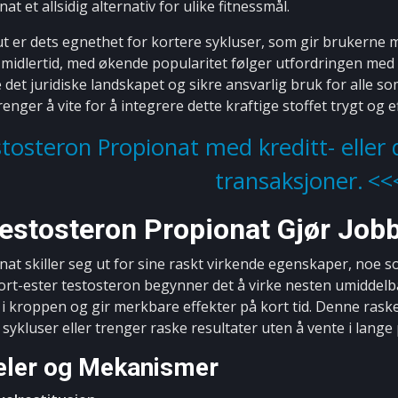
t et allsidig alternativ for ulike fitnessmål.
 ut er dets egnethet for kortere sykluser, som gir brukerne
. Imidlertid, med økende popularitet følger utfordringen med
e det juridiske landskapet og sikre ansvarlig bruk for alle
enger å vite for å integrere dette kraftige stoffet trygt og ef
tosteron Propionat med kreditt- eller 
transaksjoner.
estosteron Propionat Gjør Job
at skiller seg ut for sine raskt virkende egenskaper, noe so
kort-ester testosteron begynner det å virke nesten umiddelba
i kroppen og gir merkbare effekter på kort tid. Denne raske
sykluser eller trenger raske resultater uten å vente i lange 
eler og Mekanismer