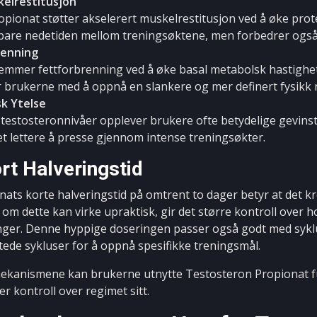
elrestitusjon
pionat støtter akselerert muskelrestitusjon ved å øke prot
bare nedetiden mellom treningsøktene, men forbedrer også 
renning
mmer fettforbrenning ved å øke basal metabolsk hastighet
r brukerne med å oppnå en slankere og mer definert fysikk 
sk Ytelse
estosteronnivåer opplever brukere ofte betydelige gevinster
t lettere å presse gjennom intense treningsøkter.
ort Halveringstid
ats korte halveringstid på omtrent to dager betyr at det 
v om dette kan virke upraktisk, gir det større kontroll over
inger. Denne hyppige doseringen passer også godt med sykl
tede sykluser for å oppnå spesifikke treningsmål.
mekanismene kan brukerne utnytte Testosteron Propionat fu
r kontroll over regimet sitt.