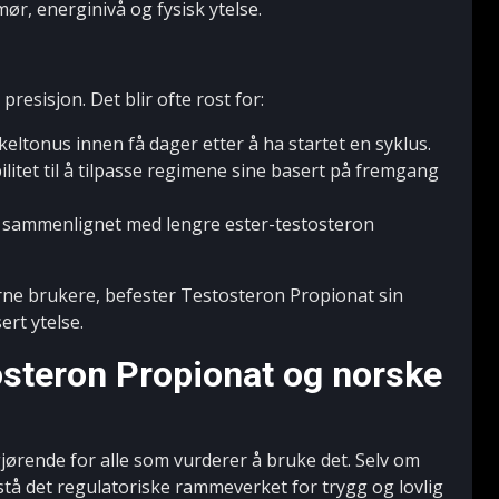
ør, energinivå og fysisk ytelse.
resisjon. Det blir ofte rost for:
keltonus innen få dager etter å ha startet en syklus.
ilitet til å tilpasse regimene sine basert på fremgang
 sammenlignet med lengre ester-testosteron
arne brukere, befester Testosteron Propionat sin
ert ytelse.
steron Propionat og norske
jørende for alle som vurderer å bruke det. Selv om
orstå det regulatoriske rammeverket for trygg og lovlig