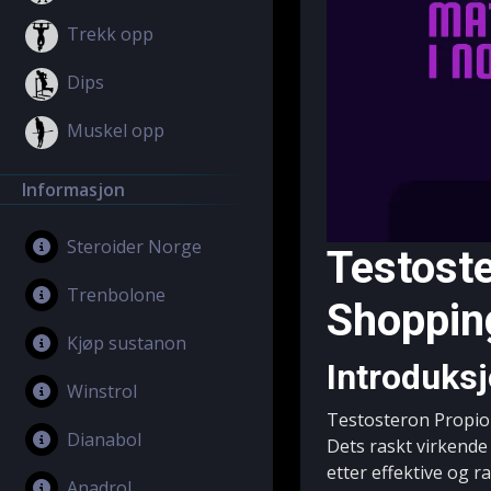
Trekk opp
Dips
Muskel opp
Informasjon
Steroider Norge
Testoste
Trenbolone
Shoppin
Kjøp sustanon
Introduks
Winstrol
Testosteron Propion
Dianabol
Dets raskt virkende
etter effektive og r
Anadrol