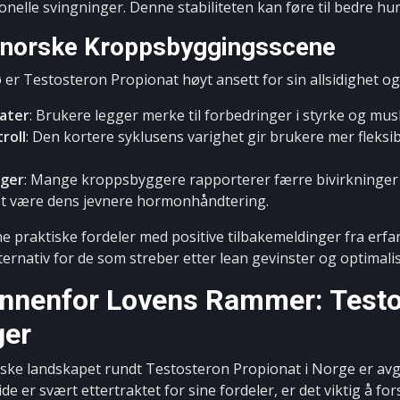
elle svingninger. Denne stabiliteten kan føre til bedre hum
a norske Kroppsbyggingsscene
ø er Testosteron Propionat høyt ansett for sin allsidighet og p
ater
: Brukere legger merke til forbedringer i styrke og mus
roll
: Den kortere syklusens varighet gir brukere mer fleksib
nger
: Mange kroppsbyggere rapporterer færre bivirkninger
ket være dens jevnere hormonhåndtering.
e praktiske fordeler med positive tilbakemeldinger fra erf
ernativ for de som streber etter lean gevinster og optimalis
Innenfor Lovens Rammer: Testo
ger
diske landskapet rundt Testosteron Propionat i Norge er avg
de er svært ettertraktet for sine fordeler, er det viktig å f