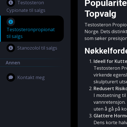
Popularite
Testosteron
Cypionate til salgs
Topvalg
Testosteron Propion
Testosteronpropionat
Norge. Dets distinkt
til salgs
som søker presisjon 
Stanozolol til salgs
Nøkkelforde
Ideell for Kutt
Annen
Testosteron Pro
virkende egensk
Kontakt meg
skulpturert uts
Redusert Risik
I motsetning ti
vannretensjon. D
uten å gå på k
Glattere Horm
Dens korte halv