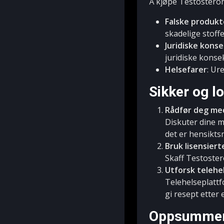
Å kjøpe Testosteron 
Falske produkt
skadelige stoffe
Juridiske kons
juridiske konse
Helsefarer
: Ur
Sikker og l
Rådfør deg med
Diskuter dine m
det er hensikts
Bruk lisensiert
Skaff Testoster
Utforsk telehe
Telehelseplattf
gi resept etter
Oppsummer