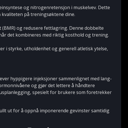
einsyntese og nitrogenretensjon i muskelvev. Dette
kvaliteten på treningsøktene dine.
 (BMR) og redusere fettlagring. Denne dobbelte
når det kombineres med riktig kosthold og trening.
 i styrke, utholdenhet og generell atletisk ytelse,
krever hyppigere injeksjoner sammenlignet med lang-
 hormonnivåene og gjør det lettere å håndtere
usplanlegging, spesielt for brukere som foretrekker
llt ut for å oppnå imponerende gevinster samtidig