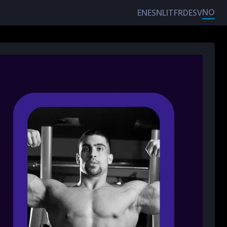
NO
EN
ES
NL
IT
FR
DE
SV