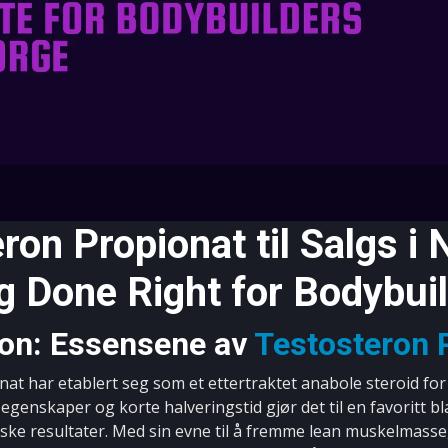
ron Propionat til Salgs i
g Done Right for Bodybui
jon: Essensene av
Testosteron 
at har etablert seg som et ettertraktet anabole steroid fo
 egenskaper og korte halveringstid gjør det til en favoritt 
aske resultater. Med sin evne til å fremme lean muskelmasse,