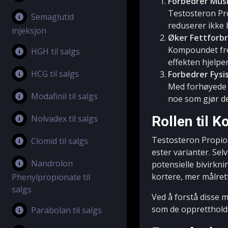
Forbedrer Musk
Testosteron Pro
Semaglutid
reduserer ikke 
injeksjon
Øker Fettforb
Kompoundet fre
HGH til salgs
effekten hjelpe
HCG til salgs
Forbedrer Fysi
Med forhøyede t
Modafinil til salgs
noe som gjør de
Nolvadex til salgs
Rollen til K
Testosteron Propion
Clomid til salgs
ester varianter. Sel
Nandrolon
potensielle bivirkn
kortere, mer målret
Phenylpropionate til
salgs
Ved å forstå disse 
som de opprettholde
Parabolan til salgs