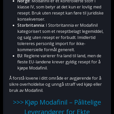
Norge
: Modafinil er et kontrollerte stoff i
klasse IV, som betyr at det kun er lovlig med
resept. Bruk uten resept kan føre til juridiske
konsekvenser.
Storbritannia
: I Storbritannia er Modafinil
kategorisert som et reseptbelagt legemiddel,
og salg uten resept er forbudt. Imidlertid
tolereres personlig import for ikke-
kommersielle formål generelt.
EU
: Reglene varierer fra land til land, men de
fleste EU-landene krever gyldig resept for å
kjøpe Modafinil.
Å forstå lovene i ditt område er avgjørende for å
sikre overholdelse og unngå straff ved kjøp eller
bruk av Modafinil.
Kjøp Modafinil – Pålitelige
Leverandører for Ekte