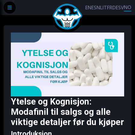
NO
EN
ES
NL
IT
FR
DE
SV
Ytelse og Kognisjon:
Modafinil til salgs og alle
viktige detaljer før du kjøper
Introduksjon