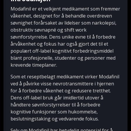
Modafinil er et velkjent medikament som fremmer
våkenhet, designet for å behandle overdreven
søvnighet forårsaket av lidelser som narkolepsi,
obstruktiv søvnapné og shift work
søvnforstyrrelse. Dens unike evne til å forbedre
årvåkenhet og fokus har også gjort det til et
populært off-label kognitivt forbedringsmiddel
blant profesjonelle, studenter og personer med
krevende timeplaner.
Som et reseptbelagt medikament virker Modafinil
ved å påvirke visse nevrotransmittere i hjernen
for å forbedre våkenhet og redusere tretthet.
Dens off-label bruk går imidlertid utover å
håndtere søvnforstyrrelser til å forbedre
kognitive funksjoner som hukommelse,
beslutningstaking og vedvarende fokus.
Selv om Modafinil har betydelig potensial for å