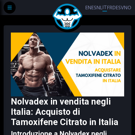
IT
EN
ES
NL
FR
DE
SV
NO
Nolvadex in vendita negli
Italia: Acquisto di
Tamoxifene Citrato in Italia
Introduzione a Nolvadex negli