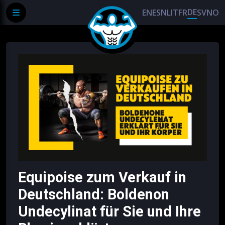
DE
EN
ES
NL
IT
FR
SV
NO
Equipoise zum Verkauf in
Deutschland: Boldenon
Undecylinat für Sie und Ihre